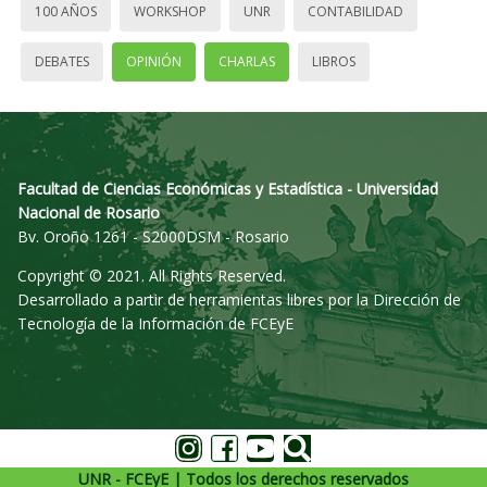
100 AÑOS
WORKSHOP
UNR
CONTABILIDAD
DEBATES
OPINIÓN
CHARLAS
LIBROS
Facultad de Ciencias Económicas y Estadística - Universidad
Nacional de Rosario
Bv. Oroño 1261 - S2000DSM - Rosario
Copyright © 2021. All Rights Reserved.
Desarrollado a partir de herramientas libres por la Dirección de
Tecnología de la Información de FCEyE
UNR - FCEyE | Todos los derechos reservados