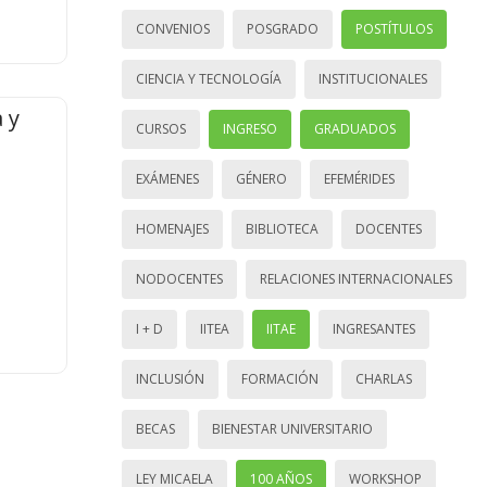
CONVENIOS
POSGRADO
POSTÍTULOS
CIENCIA Y TECNOLOGÍA
INSTITUCIONALES
 y
CURSOS
INGRESO
GRADUADOS
EXÁMENES
GÉNERO
EFEMÉRIDES
HOMENAJES
BIBLIOTECA
DOCENTES
NODOCENTES
RELACIONES INTERNACIONALES
I + D
IITEA
IITAE
INGRESANTES
INCLUSIÓN
FORMACIÓN
CHARLAS
BECAS
BIENESTAR UNIVERSITARIO
LEY MICAELA
100 AÑOS
WORKSHOP