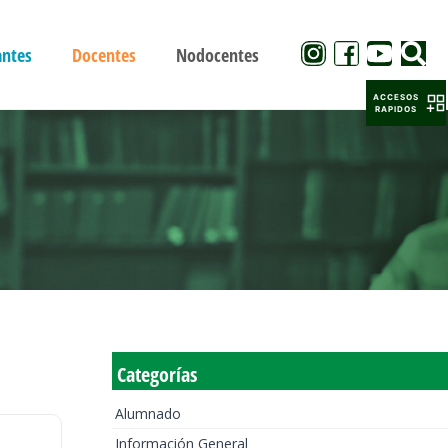
antes
Docentes
Nodocentes
ACCESOS
RAPIDOS
Categorías
Alumnado
Información General