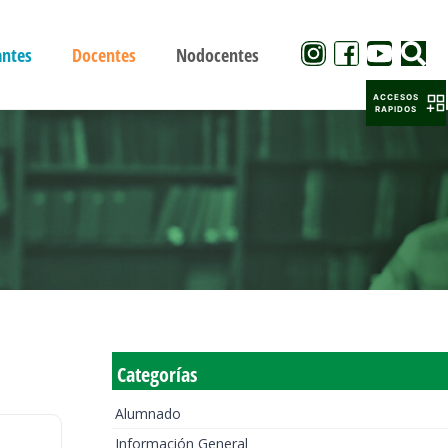
antes
Docentes
Nodocentes
ACCESOS
RAPIDOS
Categorías
Alumnado
Información General