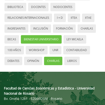
BIBLIOTECA
DOCENTES
NODOCENTES
RELACIONES INTERNACIONALES
I + D
IITEA
IITAE
INGRESANTES
INCLUSIÓN
FORMACIÓN
CHARLAS
BECAS
BIENESTAR UNIVERSITARIO
LEY MICAELA
100 AÑOS
WORKSHOP
UNR
CONTABILIDAD
DEBATES
OPINIÓN
CHARLAS
LIBROS
Facultad de Ciencias Económicas y Estadística - Universidad
Nacional de Rosario
Bv. Oroño 1261 - S2000DSM - Rosario