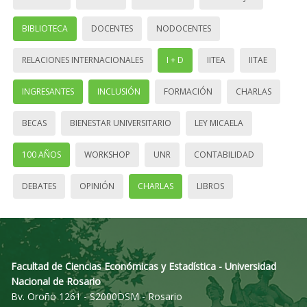
BIBLIOTECA
DOCENTES
NODOCENTES
RELACIONES INTERNACIONALES
I + D
IITEA
IITAE
INGRESANTES
INCLUSIÓN
FORMACIÓN
CHARLAS
BECAS
BIENESTAR UNIVERSITARIO
LEY MICAELA
100 AÑOS
WORKSHOP
UNR
CONTABILIDAD
DEBATES
OPINIÓN
CHARLAS
LIBROS
Facultad de Ciencias Económicas y Estadística - Universidad
Nacional de Rosario
Bv. Oroño 1261 - S2000DSM - Rosario