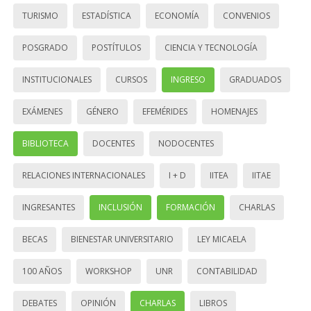
TURISMO
ESTADÍSTICA
ECONOMÍA
CONVENIOS
POSGRADO
POSTÍTULOS
CIENCIA Y TECNOLOGÍA
INSTITUCIONALES
CURSOS
INGRESO
GRADUADOS
EXÁMENES
GÉNERO
EFEMÉRIDES
HOMENAJES
BIBLIOTECA
DOCENTES
NODOCENTES
RELACIONES INTERNACIONALES
I + D
IITEA
IITAE
INGRESANTES
INCLUSIÓN
FORMACIÓN
CHARLAS
BECAS
BIENESTAR UNIVERSITARIO
LEY MICAELA
100 AÑOS
WORKSHOP
UNR
CONTABILIDAD
DEBATES
OPINIÓN
CHARLAS
LIBROS