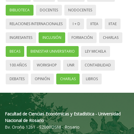
BIBLIOTECA
DOCENTES
NODOCENTES
RELACIONES INTERNACIONALES
I + D
IITEA
IITAE
INGRESANTES
INCLUSIÓN
FORMACIÓN
CHARLAS
BECAS
BIENESTAR UNIVERSITARIO
LEY MICAELA
100 AÑOS
WORKSHOP
UNR
CONTABILIDAD
DEBATES
OPINIÓN
CHARLAS
LIBROS
Facultad de Ciencias Económicas y Estadística - Universidad
Nacional de Rosario
Bv. Oroño 1261 - S2000DSM - Rosario