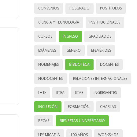
CONVENIOS
POSGRADO
POSTÍTULOS
CIENCIA Y TECNOLOGÍA
INSTITUCIONALES
CURSOS
INGRESO
GRADUADOS
EXÁMENES
GÉNERO
EFEMÉRIDES
HOMENAJES
BIBLIOTECA
DOCENTES
NODOCENTES
RELACIONES INTERNACIONALES
I + D
IITEA
IITAE
INGRESANTES
INCLUSIÓN
FORMACIÓN
CHARLAS
BECAS
BIENESTAR UNIVERSITARIO
LEY MICAELA
100 AÑOS
WORKSHOP