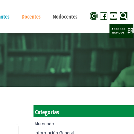
antes
Docentes
Nodocentes
ACCESOS
RAPIDOS
Categorías
Alumnado
Información General