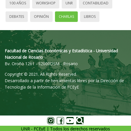
100 AÑOS
WORKSHOP
UNR
CONTABILIDAD
DEBATES
OPINIÓN
CHARLAS
LIBROS
Facultad de Ciencias Económicas y Estadística - Universidad
Nacional de Rosario
Bv. Oroño 1261 - S2000DSM - Rosario
Copyright © 2021. All Rights Reserved.
Desarrollado a partir de herramientas libres por la Dirección de
Tecnología de la Información de FCEyE
UNR - FCEyE | Todos los derechos reservados