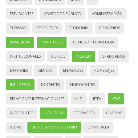
ESTUDIANTES
CONTADOR PÚBLICO
ADMINISTRACIÓN
TURISMO
ESTADÍSTICA
ECONOMÍA
CONVENIOS
POSGRADO
POSTÍTULOS
CIENCIA Y TECNOLOGÍA
INSTITUCIONALES
CURSOS
INGRESO
GRADUADOS
EXÁMENES
GÉNERO
EFEMÉRIDES
HOMENAJES
BIBLIOTECA
DOCENTES
NODOCENTES
RELACIONES INTERNACIONALES
I + D
IITEA
IITAE
INGRESANTES
INCLUSIÓN
FORMACIÓN
CHARLAS
BECAS
BIENESTAR UNIVERSITARIO
LEY MICAELA