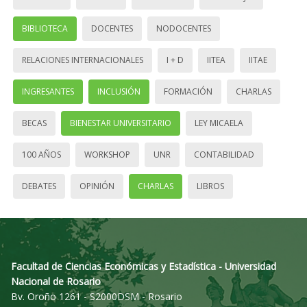
BIBLIOTECA
DOCENTES
NODOCENTES
RELACIONES INTERNACIONALES
I + D
IITEA
IITAE
INGRESANTES
INCLUSIÓN
FORMACIÓN
CHARLAS
BECAS
BIENESTAR UNIVERSITARIO
LEY MICAELA
100 AÑOS
WORKSHOP
UNR
CONTABILIDAD
DEBATES
OPINIÓN
CHARLAS
LIBROS
Facultad de Ciencias Económicas y Estadística - Universidad
Nacional de Rosario
Bv. Oroño 1261 - S2000DSM - Rosario