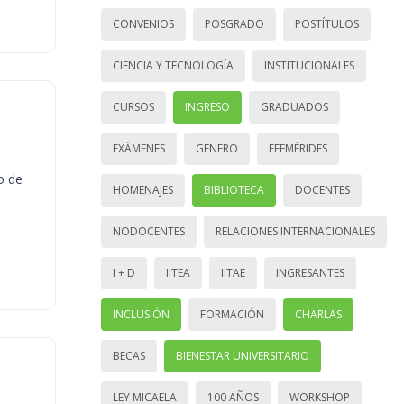
CONVENIOS
POSGRADO
POSTÍTULOS
CIENCIA Y TECNOLOGÍA
INSTITUCIONALES
CURSOS
INGRESO
GRADUADOS
EXÁMENES
GÉNERO
EFEMÉRIDES
o de
HOMENAJES
BIBLIOTECA
DOCENTES
NODOCENTES
RELACIONES INTERNACIONALES
I + D
IITEA
IITAE
INGRESANTES
INCLUSIÓN
FORMACIÓN
CHARLAS
BECAS
BIENESTAR UNIVERSITARIO
LEY MICAELA
100 AÑOS
WORKSHOP