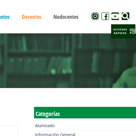
antes
Docentes
Nodocentes
ACCESOS
RAPIDOS
Categorías
Alumnado
Información General