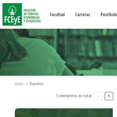
Facultad
Carreras
Postítulo
Inicio
>
Eventos
5 elementos en total:
1