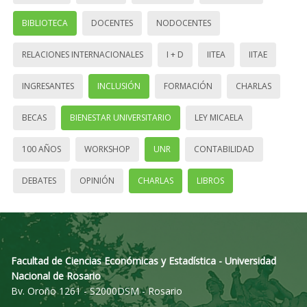
BIBLIOTECA
DOCENTES
NODOCENTES
RELACIONES INTERNACIONALES
I + D
IITEA
IITAE
INGRESANTES
INCLUSIÓN
FORMACIÓN
CHARLAS
BECAS
BIENESTAR UNIVERSITARIO
LEY MICAELA
100 AÑOS
WORKSHOP
UNR
CONTABILIDAD
DEBATES
OPINIÓN
CHARLAS
LIBROS
Facultad de Ciencias Económicas y Estadística - Universidad
Nacional de Rosario
Bv. Oroño 1261 - S2000DSM - Rosario