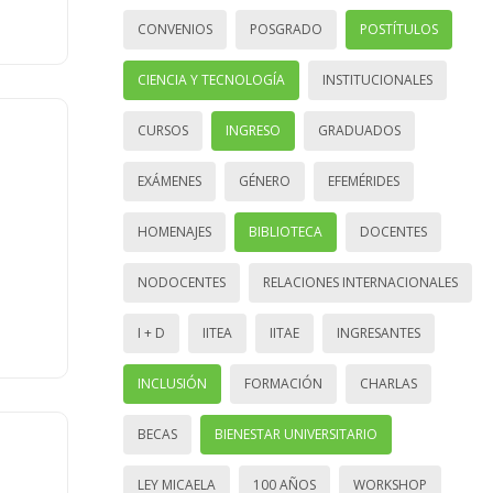
CONVENIOS
POSGRADO
POSTÍTULOS
CIENCIA Y TECNOLOGÍA
INSTITUCIONALES
CURSOS
INGRESO
GRADUADOS
EXÁMENES
GÉNERO
EFEMÉRIDES
HOMENAJES
BIBLIOTECA
DOCENTES
NODOCENTES
RELACIONES INTERNACIONALES
I + D
IITEA
IITAE
INGRESANTES
INCLUSIÓN
FORMACIÓN
CHARLAS
BECAS
BIENESTAR UNIVERSITARIO
LEY MICAELA
100 AÑOS
WORKSHOP