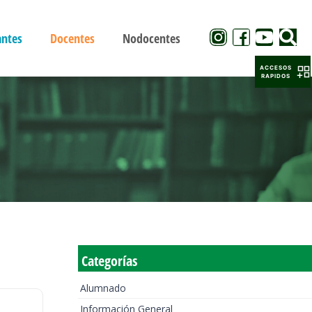
antes
Docentes
Nodocentes
ACCESOS
RAPIDOS
Categorías
Alumnado
Información General