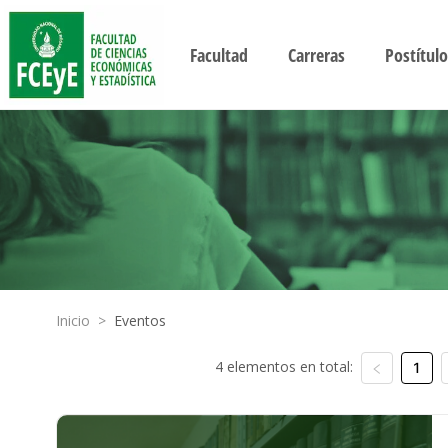
Facultad
Carreras
Postítulo
Inicio
>
Eventos
4 elementos en total:
1