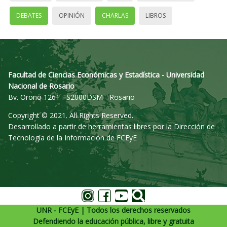
DEBATES
OPINIÓN
CHARLAS
LIBROS
Facultad de Ciencias Económicas y Estadística - Universidad
Nacional de Rosario
Bv. Oroño 1261 - S2000DSM - Rosario
Copyright © 2021. All Rights Reserved.
Desarrollado a partir de herramientas libres por la Dirección de
Tecnología de la Información de FCEyE
UNR - FCEyE | Todos los derechos reservados
Defendiendo la educación pública, libre y gratuita