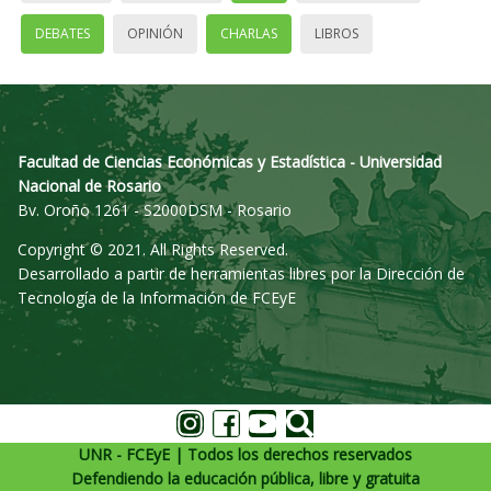
DEBATES
OPINIÓN
CHARLAS
LIBROS
Facultad de Ciencias Económicas y Estadística - Universidad
Nacional de Rosario
Bv. Oroño 1261 - S2000DSM - Rosario
Copyright © 2021. All Rights Reserved.
Desarrollado a partir de herramientas libres por la Dirección de
Tecnología de la Información de FCEyE
UNR - FCEyE | Todos los derechos reservados
Defendiendo la educación pública, libre y gratuita