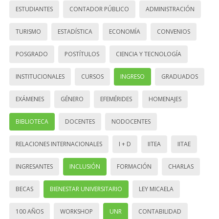
ESTUDIANTES
CONTADOR PÚBLICO
ADMINISTRACIÓN
TURISMO
ESTADÍSTICA
ECONOMÍA
CONVENIOS
POSGRADO
POSTÍTULOS
CIENCIA Y TECNOLOGÍA
INSTITUCIONALES
CURSOS
INGRESO
GRADUADOS
EXÁMENES
GÉNERO
EFEMÉRIDES
HOMENAJES
BIBLIOTECA
DOCENTES
NODOCENTES
RELACIONES INTERNACIONALES
I + D
IITEA
IITAE
INGRESANTES
INCLUSIÓN
FORMACIÓN
CHARLAS
BECAS
BIENESTAR UNIVERSITARIO
LEY MICAELA
100 AÑOS
WORKSHOP
UNR
CONTABILIDAD