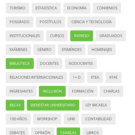
TURISMO
ESTADÍSTICA
ECONOMÍA
CONVENIOS
POSGRADO
POSTÍTULOS
CIENCIA Y TECNOLOGÍA
INSTITUCIONALES
CURSOS
INGRESO
GRADUADOS
EXÁMENES
GÉNERO
EFEMÉRIDES
HOMENAJES
BIBLIOTECA
DOCENTES
NODOCENTES
RELACIONES INTERNACIONALES
I + D
IITEA
IITAE
INGRESANTES
INCLUSIÓN
FORMACIÓN
CHARLAS
BECAS
BIENESTAR UNIVERSITARIO
LEY MICAELA
100 AÑOS
WORKSHOP
UNR
CONTABILIDAD
DEBATES
OPINIÓN
CHARLAS
LIBROS