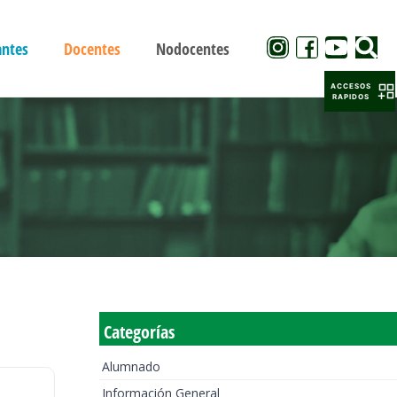
antes
Docentes
Nodocentes
ACCESOS
RAPIDOS
Categorías
Alumnado
Información General