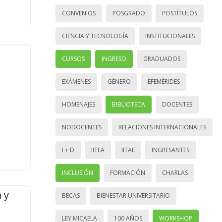
CONVENIOS
POSGRADO
POSTÍTULOS
CIENCIA Y TECNOLOGÍA
INSTITUCIONALES
CURSOS
INGRESO
GRADUADOS
EXÁMENES
GÉNERO
EFEMÉRIDES
HOMENAJES
BIBLIOTECA
DOCENTES
NODOCENTES
RELACIONES INTERNACIONALES
I + D
IITEA
IITAE
INGRESANTES
INCLUSIÓN
FORMACIÓN
CHARLAS
 y
BECAS
BIENESTAR UNIVERSITARIO
LEY MICAELA
100 AÑOS
WORKSHOP