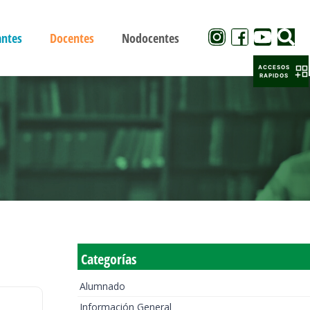
antes
Docentes
Nodocentes
ACCESOS
RAPIDOS
Categorías
Alumnado
Información General