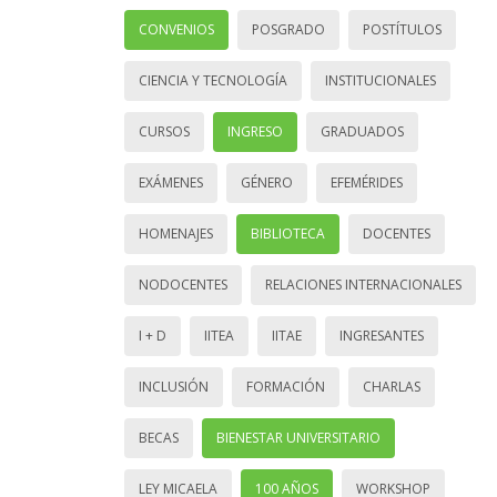
CONVENIOS
POSGRADO
POSTÍTULOS
CIENCIA Y TECNOLOGÍA
INSTITUCIONALES
CURSOS
INGRESO
GRADUADOS
EXÁMENES
GÉNERO
EFEMÉRIDES
HOMENAJES
BIBLIOTECA
DOCENTES
NODOCENTES
RELACIONES INTERNACIONALES
I + D
IITEA
IITAE
INGRESANTES
INCLUSIÓN
FORMACIÓN
CHARLAS
BECAS
BIENESTAR UNIVERSITARIO
LEY MICAELA
100 AÑOS
WORKSHOP