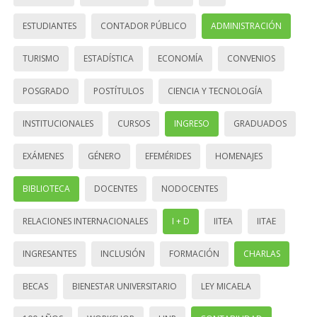
ESTUDIANTES
CONTADOR PÚBLICO
ADMINISTRACIÓN
TURISMO
ESTADÍSTICA
ECONOMÍA
CONVENIOS
POSGRADO
POSTÍTULOS
CIENCIA Y TECNOLOGÍA
INSTITUCIONALES
CURSOS
INGRESO
GRADUADOS
EXÁMENES
GÉNERO
EFEMÉRIDES
HOMENAJES
BIBLIOTECA
DOCENTES
NODOCENTES
RELACIONES INTERNACIONALES
I + D
IITEA
IITAE
INGRESANTES
INCLUSIÓN
FORMACIÓN
CHARLAS
BECAS
BIENESTAR UNIVERSITARIO
LEY MICAELA