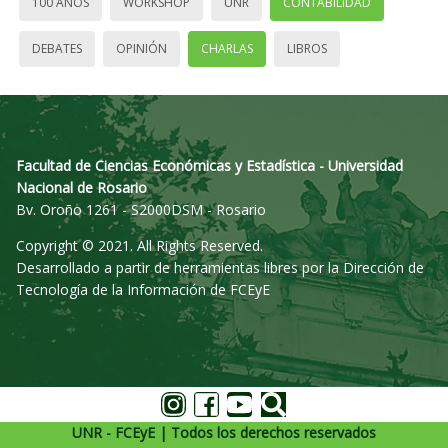
100 AÑOS
WORKSHOP
UNR
CONTABILIDAD
DEBATES
OPINIÓN
CHARLAS
LIBROS
Facultad de Ciencias Económicas y Estadística - Universidad
Nacional de Rosario
Bv. Oroño 1261 - S2000DSM - Rosario
Copyright © 2021. All Rights Reserved.
Desarrollado a partir de herramientas libres por la Dirección de
Tecnología de la Información de FCEyE
UNR - FCEyE | Todos los derechos reservados