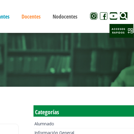
antes
Docentes
Nodocentes
ACCESOS
RAPIDOS
Categorías
Alumnado
Información General