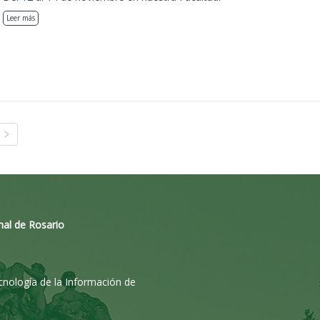
Leer más
nal de Rosario
ecnología de la Información de