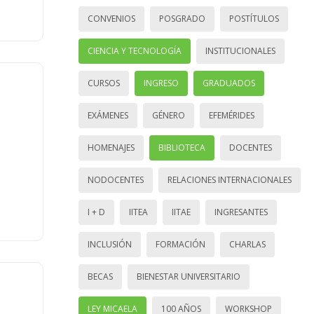
CONVENIOS
POSGRADO
POSTÍTULOS
CIENCIA Y TECNOLOGÍA
INSTITUCIONALES
CURSOS
INGRESO
GRADUADOS
EXÁMENES
GÉNERO
EFEMÉRIDES
HOMENAJES
BIBLIOTECA
DOCENTES
NODOCENTES
RELACIONES INTERNACIONALES
I + D
IITEA
IITAE
INGRESANTES
INCLUSIÓN
FORMACIÓN
CHARLAS
BECAS
BIENESTAR UNIVERSITARIO
LEY MICAELA
100 AÑOS
WORKSHOP