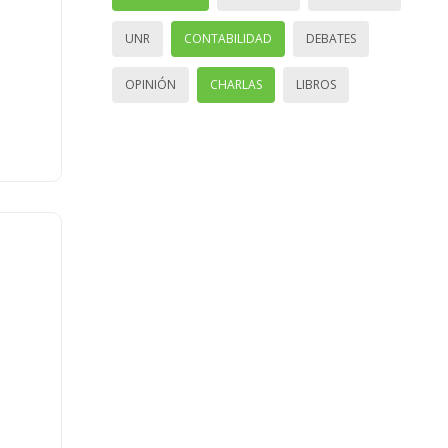
UNR
CONTABILIDAD
DEBATES
OPINIÓN
CHARLAS
LIBROS