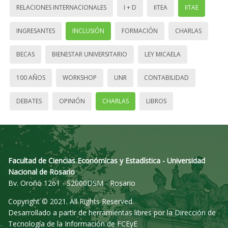
RELACIONES INTERNACIONALES
I + D
IITEA
IITAE
INGRESANTES
INCLUSIÓN
FORMACIÓN
CHARLAS
BECAS
BIENESTAR UNIVERSITARIO
LEY MICAELA
100 AÑOS
WORKSHOP
UNR
CONTABILIDAD
DEBATES
OPINIÓN
CHARLAS
LIBROS
Facultad de Ciencias Económicas y Estadística - Universidad
Nacional de Rosario
Bv. Oroño 1261 - S2000DSM - Rosario
Copyright © 2021. All Rights Reserved.
Desarrollado a partir de herramientas libres por la Dirección de
Tecnología de la Información de FCEyE