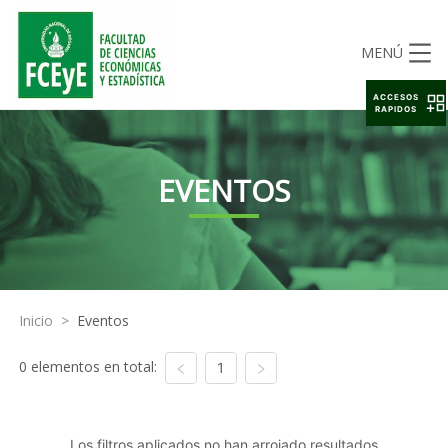
MENÚ
ACCESOS
RAPIDOS
EVENTOS
Inicio
>
Eventos
0 elementos en total:
1
Los filtros aplicados no han arrojado resultados