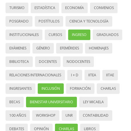
TURISMO
ESTADÍSTICA
ECONOMÍA
CONVENIOS
POSGRADO
POSTÍTULOS
CIENCIA Y TECNOLOGÍA
INSTITUCIONALES
CURSOS
INGRESO
GRADUADOS
EXÁMENES
GÉNERO
EFEMÉRIDES
HOMENAJES
BIBLIOTECA
DOCENTES
NODOCENTES
RELACIONES INTERNACIONALES
I + D
IITEA
IITAE
INGRESANTES
INCLUSIÓN
FORMACIÓN
CHARLAS
BECAS
BIENESTAR UNIVERSITARIO
LEY MICAELA
100 AÑOS
WORKSHOP
UNR
CONTABILIDAD
DEBATES
OPINIÓN
CHARLAS
LIBROS