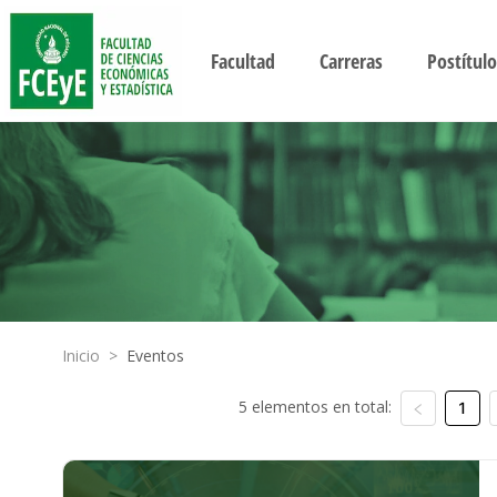
Facultad
Carreras
Postítulo
Inicio
>
Eventos
5 elementos en total:
1