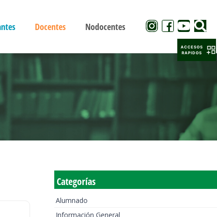
antes
Docentes
Nodocentes
ACCESOS
RAPIDOS
Categorías
Alumnado
Información General