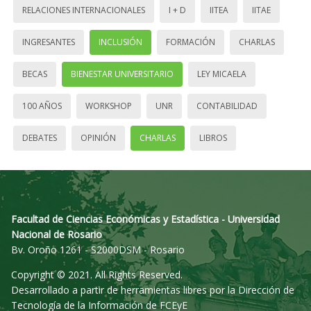
RELACIONES INTERNACIONALES
I + D
IITEA
IITAE
INGRESANTES
INCLUSIÓN
FORMACIÓN
CHARLAS
BECAS
BIENESTAR UNIVERSITARIO
LEY MICAELA
100 AÑOS
WORKSHOP
UNR
CONTABILIDAD
DEBATES
OPINIÓN
CHARLAS
LIBROS
Facultad de Ciencias Económicas y Estadística - Universidad
Nacional de Rosario
Bv. Oroño 1261 - S2000DSM - Rosario
Copyright © 2021. All Rights Reserved.
Desarrollado a partir de herramientas libres por la Dirección de
Tecnología de la Información de FCEyE