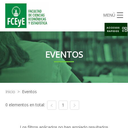
MENÚ
ACCESOS
RAPIDOS
EVENTOS
Inicio
>
Eventos
0 elementos en total:
1
Los filtros aplicados no han arrojado resultados