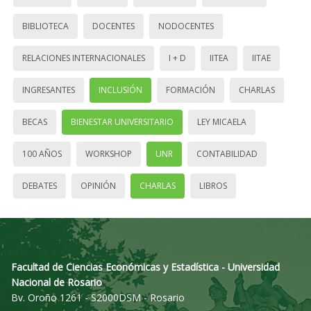
BIBLIOTECA
DOCENTES
NODOCENTES
RELACIONES INTERNACIONALES
I + D
IITEA
IITAE
INGRESANTES
INCLUSIÓN
FORMACIÓN
CHARLAS
BECAS
BIENESTAR UNIVERSITARIO
LEY MICAELA
100 AÑOS
WORKSHOP
UNR
CONTABILIDAD
DEBATES
OPINIÓN
CHARLAS
LIBROS
Facultad de Ciencias Económicas y Estadística - Universidad
Nacional de Rosario
Bv. Oroño 1261 - S2000DSM - Rosario