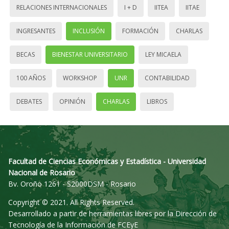
RELACIONES INTERNACIONALES
I + D
IITEA
IITAE
INGRESANTES
INCLUSIÓN
FORMACIÓN
CHARLAS
BECAS
BIENESTAR UNIVERSITARIO
LEY MICAELA
100 AÑOS
WORKSHOP
UNR
CONTABILIDAD
DEBATES
OPINIÓN
CHARLAS
LIBROS
Facultad de Ciencias Económicas y Estadística - Universidad
Nacional de Rosario
Bv. Oroño 1261 - S2000DSM - Rosario
Copyright © 2021. All Rights Reserved.
Desarrollado a partir de herramientas libres por la Dirección de
Tecnología de la Información de FCEyE