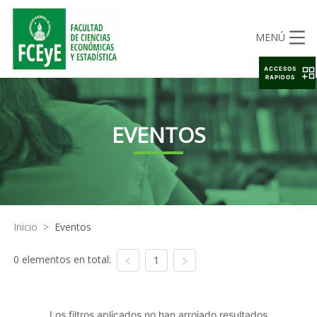
MENÚ
ACCESOS
RAPIDOS
EVENTOS
Inicio
>
Eventos
0 elementos en total:
1
Los filtros aplicados no han arrojado resultados