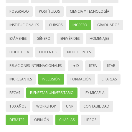
POSGRADO
POSTÍTULOS
CIENCIA Y TECNOLOGÍA
INSTITUCIONALES
CURSOS
INGRESO
GRADUADOS
EXÁMENES
GÉNERO
EFEMÉRIDES
HOMENAJES
BIBLIOTECA
DOCENTES
NODOCENTES
RELACIONES INTERNACIONALES
I + D
IITEA
IITAE
INGRESANTES
INCLUSIÓN
FORMACIÓN
CHARLAS
BECAS
BIENESTAR UNIVERSITARIO
LEY MICAELA
100 AÑOS
WORKSHOP
UNR
CONTABILIDAD
DEBATES
OPINIÓN
CHARLAS
LIBROS