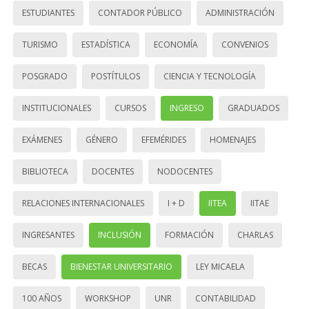
ESTUDIANTES
CONTADOR PÚBLICO
ADMINISTRACIÓN
TURISMO
ESTADÍSTICA
ECONOMÍA
CONVENIOS
POSGRADO
POSTÍTULOS
CIENCIA Y TECNOLOGÍA
INSTITUCIONALES
CURSOS
INGRESO
GRADUADOS
EXÁMENES
GÉNERO
EFEMÉRIDES
HOMENAJES
BIBLIOTECA
DOCENTES
NODOCENTES
RELACIONES INTERNACIONALES
I + D
IITEA
IITAE
INGRESANTES
INCLUSIÓN
FORMACIÓN
CHARLAS
BECAS
BIENESTAR UNIVERSITARIO
LEY MICAELA
100 AÑOS
WORKSHOP
UNR
CONTABILIDAD