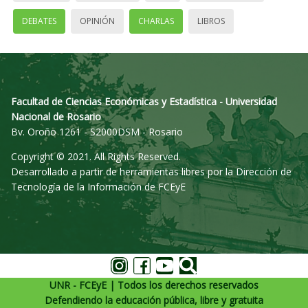
DEBATES
OPINIÓN
CHARLAS
LIBROS
Facultad de Ciencias Económicas y Estadística - Universidad
Nacional de Rosario
Bv. Oroño 1261 - S2000DSM - Rosario
Copyright © 2021. All Rights Reserved.
Desarrollado a partir de herramientas libres por la Dirección de
Tecnología de la Información de FCEyE
UNR - FCEyE | Todos los derechos reservados
Defendiendo la educación pública, libre y gratuita