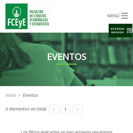
MENÚ
ACCESOS
RAPIDOS
EVENTOS
Inicio
>
Eventos
0 elementos en total:
1
Los filtros aplicados no han arrojado resultados