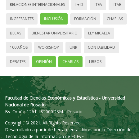
RELACIONES INTERNACIONALES
I + D
IITEA
IITAE
INGRESANTES
INCLUSIÓN
FORMACIÓN
CHARLAS
BECAS
BIENESTAR UNIVERSITARIO
LEY MICAELA
100 AÑOS
WORKSHOP
UNR
CONTABILIDAD
DEBATES
OPINIÓN
CHARLAS
LIBROS
Facultad de Ciencias Económicas y Estadística - Universidad
Nacional de Rosario
Bv. Oroño 1261 - S2000DSM - Rosario
Copyright © 2021. All Rights Reserved.
Desarrollado a partir de herramientas libres por la Dirección de
Tecnología de la Información de FCEyE