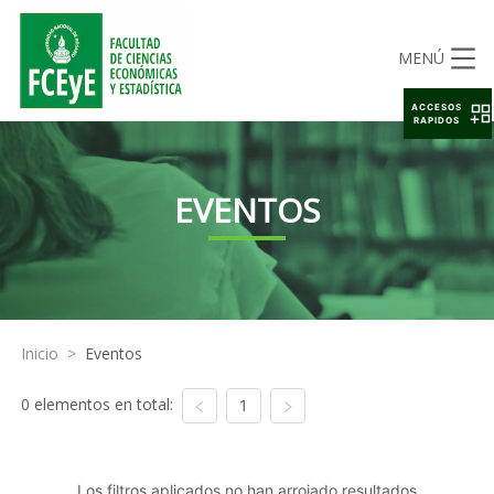
MENÚ
ACCESOS
RAPIDOS
EVENTOS
Inicio
>
Eventos
0 elementos en total:
1
Los filtros aplicados no han arrojado resultados