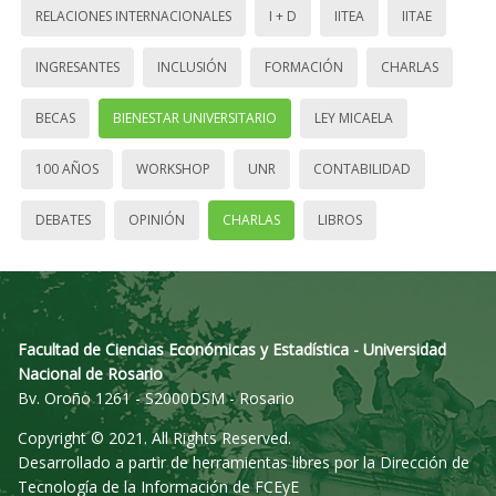
RELACIONES INTERNACIONALES
I + D
IITEA
IITAE
INGRESANTES
INCLUSIÓN
FORMACIÓN
CHARLAS
BECAS
BIENESTAR UNIVERSITARIO
LEY MICAELA
100 AÑOS
WORKSHOP
UNR
CONTABILIDAD
DEBATES
OPINIÓN
CHARLAS
LIBROS
Facultad de Ciencias Económicas y Estadística - Universidad
Nacional de Rosario
Bv. Oroño 1261 - S2000DSM - Rosario
Copyright © 2021. All Rights Reserved.
Desarrollado a partir de herramientas libres por la Dirección de
Tecnología de la Información de FCEyE