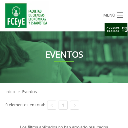
MENÚ
ACCESOS
RAPIDOS
EVENTOS
Inicio
>
Eventos
0 elementos en total:
1
Los filtros aplicados no han arrojado resultados