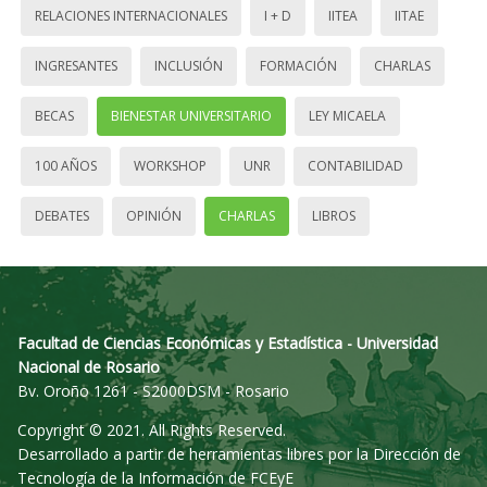
RELACIONES INTERNACIONALES
I + D
IITEA
IITAE
INGRESANTES
INCLUSIÓN
FORMACIÓN
CHARLAS
BECAS
BIENESTAR UNIVERSITARIO
LEY MICAELA
100 AÑOS
WORKSHOP
UNR
CONTABILIDAD
DEBATES
OPINIÓN
CHARLAS
LIBROS
Facultad de Ciencias Económicas y Estadística - Universidad
Nacional de Rosario
Bv. Oroño 1261 - S2000DSM - Rosario
Copyright © 2021. All Rights Reserved.
Desarrollado a partir de herramientas libres por la Dirección de
Tecnología de la Información de FCEyE