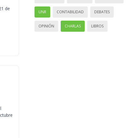
21 de
UNR
CONTABILIDAD
DEBATES
OPINIÓN
CHARLAS
LIBROS
l
octubre