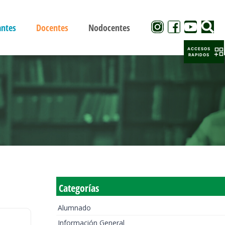
antes
Docentes
Nodocentes
ACCESOS
RAPIDOS
Categorías
Alumnado
Información General