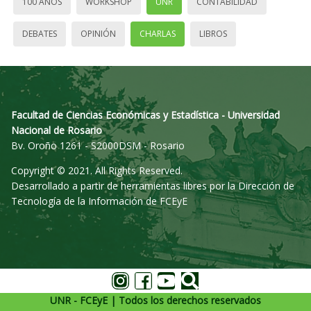
100 AÑOS
WORKSHOP
UNR
CONTABILIDAD
DEBATES
OPINIÓN
CHARLAS
LIBROS
Facultad de Ciencias Económicas y Estadística - Universidad
Nacional de Rosario
Bv. Oroño 1261 - S2000DSM - Rosario
Copyright © 2021. All Rights Reserved.
Desarrollado a partir de herramientas libres por la Dirección de
Tecnología de la Información de FCEyE
UNR - FCEyE | Todos los derechos reservados