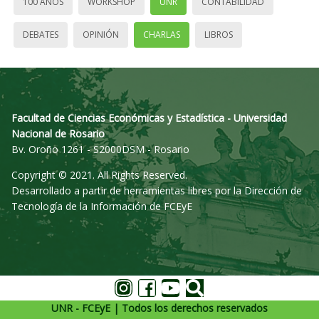
100 AÑOS
WORKSHOP
UNR
CONTABILIDAD
DEBATES
OPINIÓN
CHARLAS
LIBROS
Facultad de Ciencias Económicas y Estadística - Universidad
Nacional de Rosario
Bv. Oroño 1261 - S2000DSM - Rosario
Copyright © 2021. All Rights Reserved.
Desarrollado a partir de herramientas libres por la Dirección de
Tecnología de la Información de FCEyE
UNR - FCEyE | Todos los derechos reservados