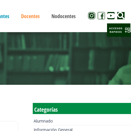
antes
Docentes
Nodocentes
ACCESOS
RAPIDOS
Categorías
Alumnado
Información General