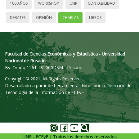
100 AÑOS
WORKSHOP
UNR
CONTABILIDAD
DEBATES
OPINIÓN
CHARLAS
LIBROS
Facultad de Ciencias Económicas y Estadística - Universidad
Nacional de Rosario
Bv. Oroño 1261 - S2000DSM - Rosario
Copyright © 2021. All Rights Reserved.
Desarrollado a partir de herramientas libres por la Dirección de
Tecnología de la Información de FCEyE
UNR - FCEyE | Todos los derechos reservados