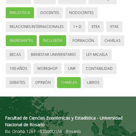
BIBLIOTECA
DOCENTES
NODOCENTES
RELACIONES INTERNACIONALES
I + D
IITEA
IITAE
INGRESANTES
INCLUSIÓN
FORMACIÓN
CHARLAS
BECAS
BIENESTAR UNIVERSITARIO
LEY MICAELA
100 AÑOS
WORKSHOP
UNR
CONTABILIDAD
DEBATES
OPINIÓN
CHARLAS
LIBROS
Facultad de Ciencias Económicas y Estadística - Universidad
Nacional de Rosario
Bv. Oroño 1261 - S2000DSM - Rosario