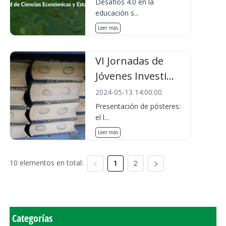
Desafíos 4.0 en la
educación s...
Leer más
VI Jornadas de
Jóvenes Investi...
2024-05-13 14:00:00
Presentación de pósteres:
el l...
Leer más
10 elementos en total:
1
2
Categorías