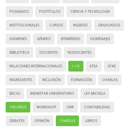
POSGRADO
POSTÍTULOS
CIENCIA Y TECNOLOGÍA
INSTITUCIONALES
CURSOS
INGRESO
GRADUADOS
EXÁMENES
GÉNERO
EFEMÉRIDES
HOMENAJES
BIBLIOTECA
DOCENTES
NODOCENTES
RELACIONES INTERNACIONALES
I + D
IITEA
IITAE
INGRESANTES
INCLUSIÓN
FORMACIÓN
CHARLAS
BECAS
BIENESTAR UNIVERSITARIO
LEY MICAELA
100 AÑOS
WORKSHOP
UNR
CONTABILIDAD
DEBATES
OPINIÓN
CHARLAS
LIBROS