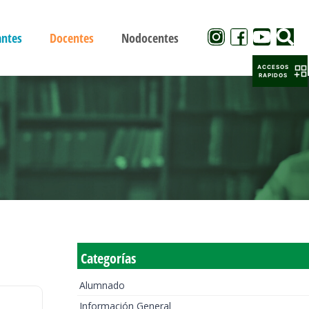
antes
Docentes
Nodocentes
ACCESOS
RAPIDOS
Categorías
Alumnado
Información General