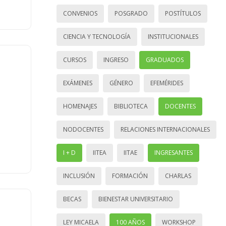
CONVENIOS
POSGRADO
POSTÍTULOS
CIENCIA Y TECNOLOGÍA
INSTITUCIONALES
CURSOS
INGRESO
GRADUADOS
EXÁMENES
GÉNERO
EFEMÉRIDES
HOMENAJES
BIBLIOTECA
DOCENTES
NODOCENTES
RELACIONES INTERNACIONALES
I + D
IITEA
IITAE
INGRESANTES
INCLUSIÓN
FORMACIÓN
CHARLAS
BECAS
BIENESTAR UNIVERSITARIO
LEY MICAELA
100 AÑOS
WORKSHOP