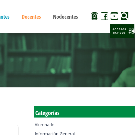
antes
Docentes
Nodocentes
ACCESOS
RAPIDOS
Categorías
Alumnado
Información General