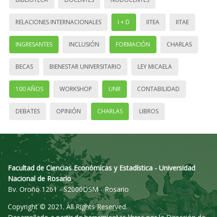
RELACIONES INTERNACIONALES
I + D
IITEA
IITAE
INGRESANTES
INCLUSIÓN
FORMACIÓN
CHARLAS
BECAS
BIENESTAR UNIVERSITARIO
LEY MICAELA
100 AÑOS
WORKSHOP
UNR
CONTABILIDAD
DEBATES
OPINIÓN
CHARLAS
LIBROS
Facultad de Ciencias Económicas y Estadística - Universidad
Nacional de Rosario
Bv. Oroño 1261 - S2000DSM - Rosario
Copyright © 2021. All Rights Reserved.