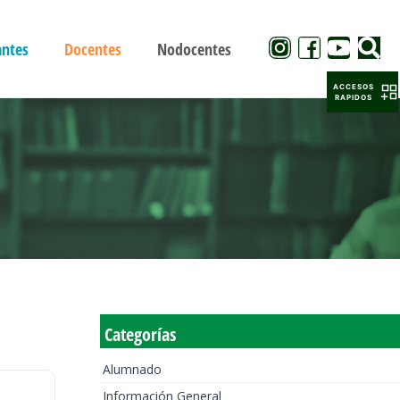
antes
Docentes
Nodocentes
ACCESOS
RAPIDOS
Categorías
Alumnado
Información General