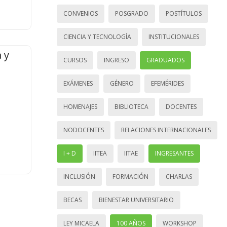
CONVENIOS
POSGRADO
POSTÍTULOS
CIENCIA Y TECNOLOGÍA
INSTITUCIONALES
 y
CURSOS
INGRESO
GRADUADOS
EXÁMENES
GÉNERO
EFEMÉRIDES
HOMENAJES
BIBLIOTECA
DOCENTES
NODOCENTES
RELACIONES INTERNACIONALES
I + D
IITEA
IITAE
INGRESANTES
INCLUSIÓN
FORMACIÓN
CHARLAS
BECAS
BIENESTAR UNIVERSITARIO
LEY MICAELA
100 AÑOS
WORKSHOP