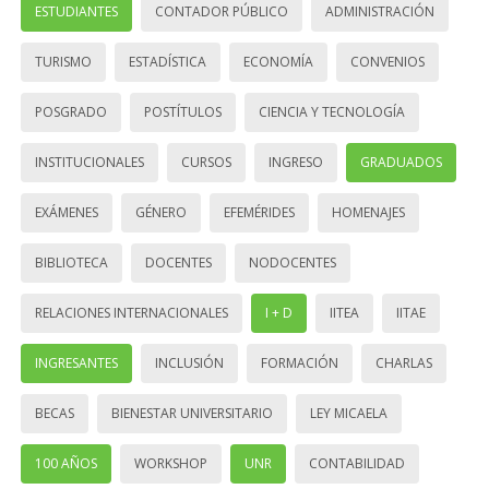
ESTUDIANTES
CONTADOR PÚBLICO
ADMINISTRACIÓN
TURISMO
ESTADÍSTICA
ECONOMÍA
CONVENIOS
POSGRADO
POSTÍTULOS
CIENCIA Y TECNOLOGÍA
INSTITUCIONALES
CURSOS
INGRESO
GRADUADOS
EXÁMENES
GÉNERO
EFEMÉRIDES
HOMENAJES
BIBLIOTECA
DOCENTES
NODOCENTES
RELACIONES INTERNACIONALES
I + D
IITEA
IITAE
INGRESANTES
INCLUSIÓN
FORMACIÓN
CHARLAS
BECAS
BIENESTAR UNIVERSITARIO
LEY MICAELA
100 AÑOS
WORKSHOP
UNR
CONTABILIDAD