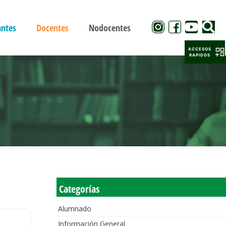
antes
Docentes
Nodocentes
ACCESOS
RAPIDOS
Categorías
Alumnado
Información General