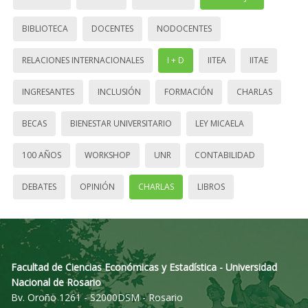
BIBLIOTECA
DOCENTES
NODOCENTES
RELACIONES INTERNACIONALES
I + D
IITEA
IITAE
INGRESANTES
INCLUSIÓN
FORMACIÓN
CHARLAS
BECAS
BIENESTAR UNIVERSITARIO
LEY MICAELA
100 AÑOS
WORKSHOP
UNR
CONTABILIDAD
DEBATES
OPINIÓN
CHARLAS
LIBROS
Facultad de Ciencias Económicas y Estadística - Universidad
Nacional de Rosario
Bv. Oroño 1261 - S2000DSM - Rosario