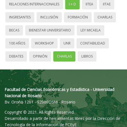
RELACIONES INTERNACIONALES
I + D
IITEA
IITAE
INGRESANTES
INCLUSIÓN
FORMACIÓN
CHARLAS
BECAS
BIENESTAR UNIVERSITARIO
LEY MICAELA
100 AÑOS
WORKSHOP
UNR
CONTABILIDAD
DEBATES
OPINIÓN
CHARLAS
LIBROS
Facultad de Ciencias Económicas y Estadística - Universidad
Nacional de Rosario
Bv. Oroño 1261 - S2000DSM - Rosario
Copyright © 2021. All Rights Reserved.
Desarrollado a partir de herramientas libres por la Dirección de
Tecnología de la Información de FCEyE