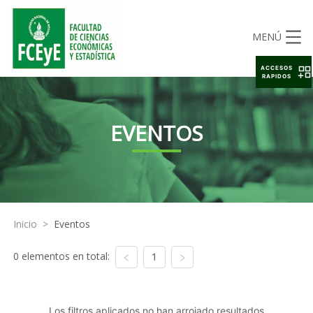
MENÚ
ACCESOS
RAPIDOS
EVENTOS
Inicio
>
Eventos
0 elementos en total:
1
Los filtros aplicados no han arrojado resultados