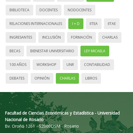
BIBLIOTECA
DOCENTES
NODOCENTES
RELACIONES INTERNACIONALES
I + D
IITEA
IITAE
INGRESANTES
INCLUSIÓN
FORMACIÓN
CHARLAS
BECAS
BIENESTAR UNIVERSITARIO
LEY MICAELA
100 AÑOS
WORKSHOP
UNR
CONTABILIDAD
DEBATES
OPINIÓN
CHARLAS
LIBROS
Facultad de Ciencias Económicas y Estadística - Universidad
Nacional de Rosario
Bv. Oroño 1261 - S2000DSM - Rosario