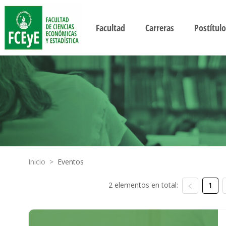
Facultad
Carreras
Postítulo
Inicio
>
Eventos
2 elementos en total:
1