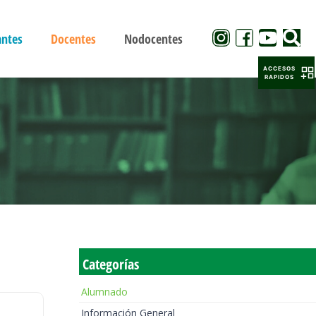
antes
Docentes
Nodocentes
ACCESOS
RAPIDOS
Categorías
Alumnado
Información General