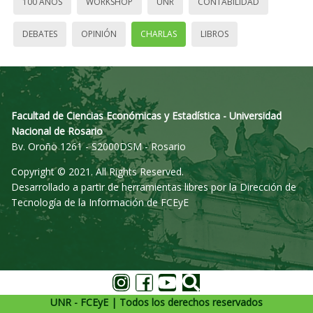
100 AÑOS
WORKSHOP
UNR
CONTABILIDAD
DEBATES
OPINIÓN
CHARLAS
LIBROS
Facultad de Ciencias Económicas y Estadística - Universidad
Nacional de Rosario
Bv. Oroño 1261 - S2000DSM - Rosario
Copyright © 2021. All Rights Reserved.
Desarrollado a partir de herramientas libres por la Dirección de
Tecnología de la Información de FCEyE
UNR - FCEyE | Todos los derechos reservados