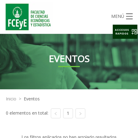
MENÚ
ACCESOS
RAPIDOS
EVENTOS
Inicio
>
Eventos
0 elementos en total:
1
Los filtros aplicados no han arrojado resultados