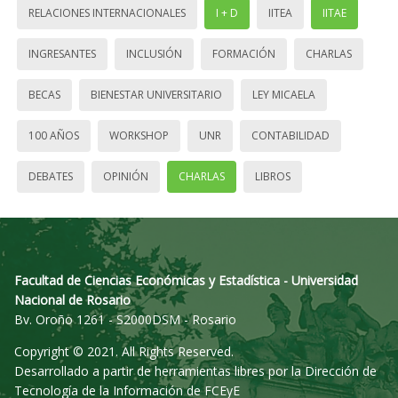
RELACIONES INTERNACIONALES
I + D
IITEA
IITAE
INGRESANTES
INCLUSIÓN
FORMACIÓN
CHARLAS
BECAS
BIENESTAR UNIVERSITARIO
LEY MICAELA
100 AÑOS
WORKSHOP
UNR
CONTABILIDAD
DEBATES
OPINIÓN
CHARLAS
LIBROS
Facultad de Ciencias Económicas y Estadística - Universidad
Nacional de Rosario
Bv. Oroño 1261 - S2000DSM - Rosario
Copyright © 2021. All Rights Reserved.
Desarrollado a partir de herramientas libres por la Dirección de
Tecnología de la Información de FCEyE